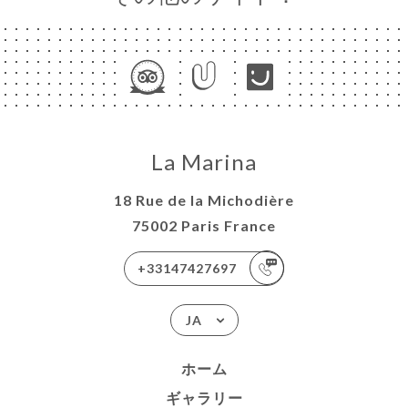
La Marina
18 Rue de la Michodière
75002 Paris France
+33147427697
JA
ホーム
ギャラリー