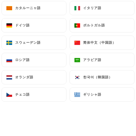
カタルーニャ語
カタルーニャ語
イタリア語
イタリア語
ドイツ語
ドイツ語
ポルトガル語
ポルトガル語
スウェーデン語
スウェーデン語
简体中文（中国語）
简体中文（中国語）
ロシア語
ロシア語
アラビア語
アラビア語
オランダ語
オランダ語
한국어（韓国語）
한국어（韓国語）
チェコ語
チェコ語
ギリシャ語
ギリシャ語