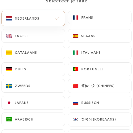
Selecteer je taal:
Selecteer je taal:
NL
MENU
FRANS
FRANS
NEDERLANDS
NEDERLANDS
ENGELS
ENGELS
SPAANS
SPAANS
CATALAANS
CATALAANS
ITALIAANS
ITALIAANS
/
HOME
REVIEWS
Reviews
DUITS
DUITS
PORTUGEES
PORTUGEES
简体中文 (CHINEES)
简体中文 (CHINEES)
ZWEEDS
ZWEEDS
181 reviews op Uniiti
JAPANS
JAPANS
RUSSISCH
RUSSISCH
4.4 / 5
한국어 (KOREAANS)
한국어 (KOREAANS)
ARABISCH
ARABISCH
100% authentieke, geverifieerde reviews.