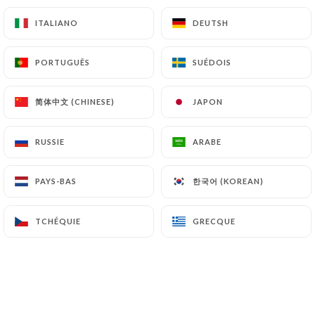
TE4 - Anguille avocat
ITALIANO
ITALIANO
DEUTSH
DEUTSH
5.80€
PORTUGUÊS
PORTUGUÊS
SUÉDOIS
SUÉDOIS
TE5 - Temaki tempura crevette avocat
6.00€
简体中文 (CHINESE)
简体中文 (CHINESE)
JAPON
JAPON
RUSSIE
RUSSIE
ARABE
ARABE
SPÉCIAL ROLLS
한국어 (KOREAN)
한국어 (KOREAN)
PAYS-BAS
PAYS-BAS
TCHÉQUIE
TCHÉQUIE
GRECQUE
GRECQUE
Uniquement le soir servis par 8 pièces
SR1 - Beignet de california
7.20€