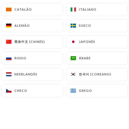
TE4 - Anguille avocat
CATALÃO
CATALÃO
ITALIANO
ITALIANO
5.80€
ALEMÃO
ALEMÃO
SUECO
SUECO
TE5 - Temaki tempura crevette avocat
6.00€
简体中文 (CHINÊS)
简体中文 (CHINÊS)
JAPONÊS
JAPONÊS
RUSSO
RUSSO
ÁRABE
ÁRABE
SPÉCIAL ROLLS
한국어 (COREANO)
한국어 (COREANO)
NEERLANDÊS
NEERLANDÊS
CHECO
CHECO
GREGO
GREGO
Uniquement le soir servis par 8 pièces
SR1 - Beignet de california
7.20€